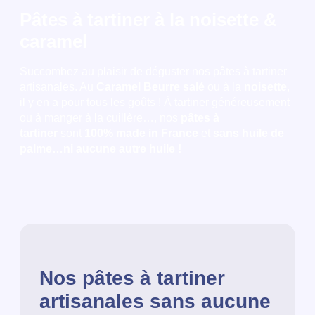
Pâtes à tartiner à la noisette &
caramel
Succombez au plaisir de déguster nos pâtes à tartiner
artisanales. Au
Caramel Beurre salé
ou à la
noisette
,
il y en a pour tous les goûts ! À tartiner généreusement
ou à manger à la cuillère…, nos
pâtes à
tartiner
sont
100% made in France
et
sans huile de
palme
…ni aucune autre huile !
Nos pâtes à tartiner
artisanales sans aucune