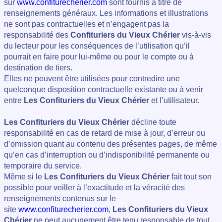
sur
www.confiturecherier.com
sont fournis à titre de
renseignements généraux. Les informations et illustrations
ne sont pas contractuelles et n’engagent pas la
responsabilité des
Confituriers du Vieux Chérier
vis-à-vis
du lecteur pour les conséquences de l’utilisation qu’il
pourrait en faire pour lui-même ou pour le compte ou à
destination de tiers.
Elles ne peuvent être utilisées pour contredire une
quelconque disposition contractuelle existante ou à venir
entre
Les Confituriers du Vieux Chérier
et l’utilisateur.
Les Confituriers du Vieux Chérier
décline toute
responsabilité en cas de retard de mise à jour, d’erreur ou
d’omission quant au contenu des présentes pages, de même
qu’en cas d’interruption ou d’indisponibilité permanente ou
temporaire du service.
Même si le
Les Confituriers du Vieux Chérier
fait tout son
possible pour veiller à l’exactitude et la véracité des
renseignements contenus sur le
site
www.confiturecherier.com
,
Les Confituriers du Vieux
Chérier
ne peut aucunement être tenu responsable de tout