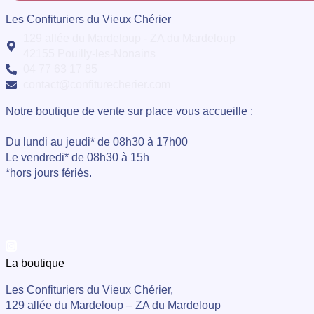
Les Confituriers du Vieux Chérier
129 allée du Mardeloup - ZA du Mardeloup
42155 Pouilly-les-Nonains
04 77 63 17 85
contact@confiturecherier.com
Notre boutique de vente sur place vous accueille :
Du lundi au jeudi* de 08h30 à 17h00
Le vendredi* de 08h30 à 15h
*hors jours fériés.
La boutique
Les Confituriers du Vieux Chérier,
129 allée du Mardeloup – ZA du Mardeloup