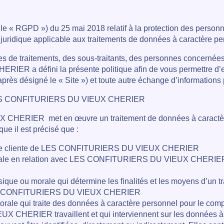
le « RGPD ») du 25 mai 2018 relatif à la protection des person
re juridique applicable aux traitements de données à caractère pe
es de traitements, des sous-traitants, des personnes concernée
a défini la présente politique afin de vous permettre d’en sav
-après désigné le « Site ») et toute autre échange d’informations
 par LES CONFITURIERS DU VIEUX CHERIER
EUX CHERIER
met en œuvre un traitement de données à caractèr
ue il est précisé que :
morale cliente de LES CONFITURIERS DU VIEUX CHERIER
orale en relation avec LES CONFITURIERS DU VIEUX CHERIER mai
ique ou morale qui détermine les finalités et les moyens d’un tr
st LES CONFITURIERS DU VIEUX CHERIER
orale qui traite des données à caractère personnel pour le compt
HERIER travaillent et qui interviennent sur les données à car