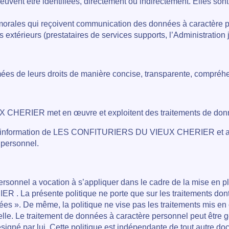
ent être identifiées, directement ou indirectement. Elles sont, 
 morales qui reçoivent communication des données à caractère 
xtérieurs (prestataires de services supports, l’Administration jud
s de leurs droits de manière concise, transparente, compréhe
ERIER met en œuvre et exploitent des traitements de données 
on d’information de LES CONFITURIERS DU VIEUX CHERIER et ainsi 
 personnel.
ersonnel a vocation à s’appliquer dans le cadre de la mise en 
R . La présente politique ne porte que sur les traitemen
turées ». De même, la politique ne vise pas les traitements m
elle. Le traitement de données à caractère personnel peut ê
ésigné par lui. Cette politique est indépendante de tout autre do