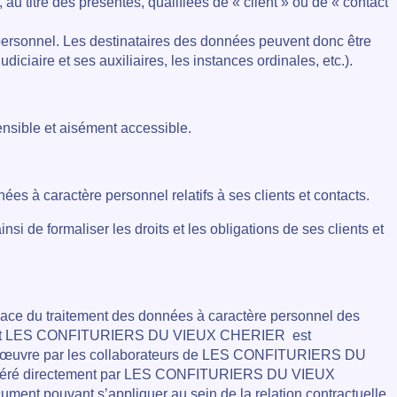
au titre des présentes, qualifiées de « client » ou de « contact
personnel. Les destinataires des données peuvent donc être
iciaire et ses auxiliaires, les instances ordinales, etc.).
nsible et aisément accessible.
à caractère personnel relatifs à ses clients et contacts.
de formaliser les droits et les obligations de ses clients et
place du traitement des données à caractère personnel des
ts dont LES CONFITURIERS DU VIEUX CHERIER
est
is en œuvre par les collaborateurs de LES CONFITURIERS DU
tre géré directement par LES CONFITURIERS DU VIEUX
cument pouvant s’appliquer au sein de la relation contractuelle