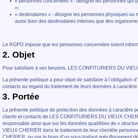
« personnes concernées » : désigne les personnes qui peuv
»;
« destinataires » : désigne les personnes physiques ou
aussi bien des destinataires internes que des organismes e
Le RGPD impose que les personnes concernées soient informée
2. Objet
Pour satisfaire à ses besoins, LES CONFITURIERS DU VIEUX CH
La présente politique a pour objet de satisfaire à l’obligati
contacts au regard du traitement de leurs données à caractère
3. Portée
La présente politique de protection des données à caractère p
clients et contacts de LES CONFITURIERS DU VIEUX CHERIE
responsable ainsi que sur les données qualifiées de « struc
VIEUX CHERIER dans le traitement de leur clientèle personn
CHERIER
ou par le biais d’un sous-traitant spécifiquement d