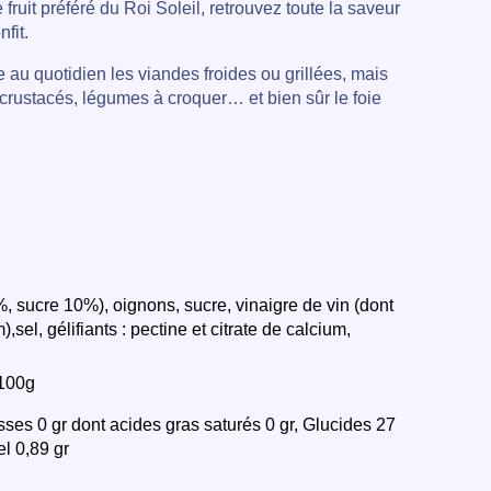
fruit préféré du Roi Soleil, retrouvez toute la saveur
fit.
u quotidien les viandes froides ou grillées, mais
fs, crustacés, légumes à croquer… et bien sûr le foie
, sucre 10%), oignons, sucre, vinaigre de vin (dont
sel, gélifiants : pectine et citrate de calcium,
 100g
sses 0 gr dont acides gras saturés 0 gr, Glucides 27
el 0,89 gr