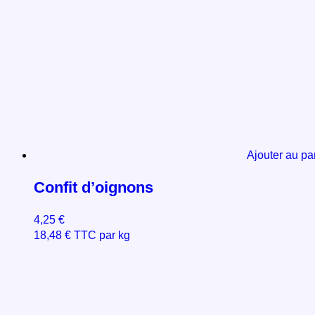
Ajouter au pa
Confit d’oignons
4,25
€
18,48
€
TTC par kg