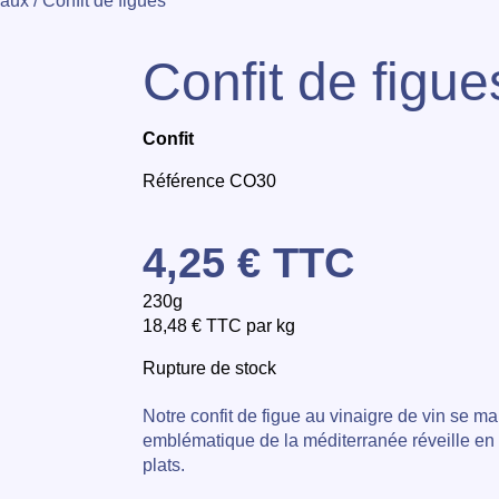
naux
/ Confit de figues
Confit de figue
Confit
Référence CO30
4,25
€
TTC
230g
18,48
€
TTC par kg
Rupture de stock
Notre confit de figue au vinaigre de vin se ma
emblématique de la méditerranée réveille en 
plats.