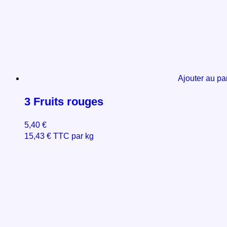
Ajouter au pa
3 Fruits rouges
5,40
€
15,43
€
TTC par kg