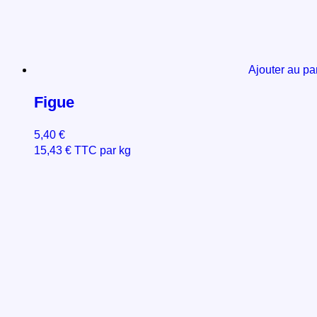
Ajouter au pa
Figue
5,40
€
15,43
€
TTC par kg